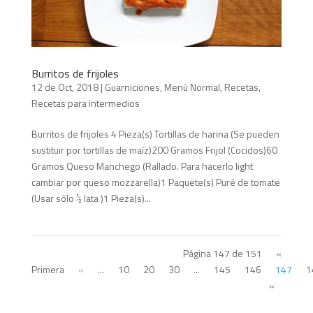
Burritos de frijoles
12 de Oct, 2018
|
Guarniciones
,
Menú Normal
,
Recetas
,
Recetas para intermedios
Burritos de frijoles 4 Pieza(s) Tortillas de harina (Se pueden
sustituir por tortillas de maíz)200 Gramos Frijol (Cocidos)60
Gramos Queso Manchego (Rallado. Para hacerlo light
cambiar por queso mozzarella)1 Paquete(s) Puré de tomate
(Usar sólo ½ lata )1 Pieza(s)...
Página 147 de 151
«
Primera
«
...
10
20
30
...
145
146
147
1
»