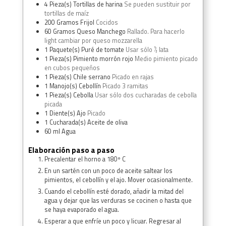
4
Pieza(s)
Tortillas de harina
Se pueden sustituir por
tortillas de maíz
200
Gramos
Frijol
Cocidos
60
Gramos
Queso Manchego
Rallado. Para hacerlo
light cambiar por queso mozzarella
1
Paquete(s)
Puré de tomate
Usar sólo ½ lata
1
Pieza(s)
Pimiento morrón rojo
Medio pimiento picado
en cubos pequeños
1
Pieza(s)
Chile serrano
Picado en rajas
1
Manojo(s)
Cebollín
Picado 3 ramitas
1
Pieza(s)
Cebolla
Usar sólo dos cucharadas de cebolla
picada
1
Diente(s)
Ajo
Picado
1
Cucharada(s)
Aceite de oliva
60
ml
Agua
Elaboración paso a paso
Precalentar el horno a 180º C
En un sartén con un poco de aceite saltear los
pimientos, el cebollín y el ajo. Mover ocasionalmente.
Cuando el cebollín esté dorado, añadir la mitad del
agua y dejar que las verduras se cocinen o hasta que
se haya evaporado el agua.
Esperar a que enfríe un poco y licuar. Regresar al