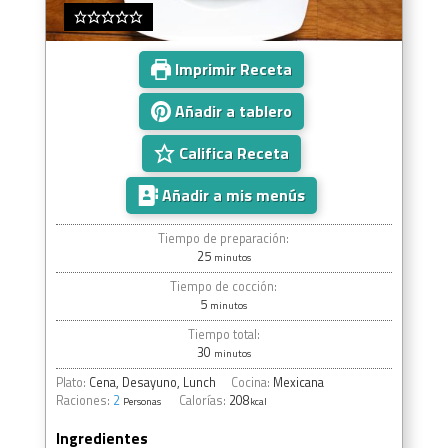
Imprimir Receta
Añadir a tablero
Califica Receta
Añadir a mis menús
Tiempo de preparación:
25
minutos
Tiempo de cocción:
5
minutos
Tiempo total:
30
minutos
Plato:
Cena, Desayuno, Lunch
Cocina:
Mexicana
Raciones:
2
Calorías:
208
Personas
kcal
Ingredientes