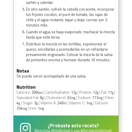
sartén y calentar.
En otro sartén, sofreír la cebolla con aceite, incorporar
los frijoles cocidos, el puré de tomate, las rajas de
chile y el agua restante, tapar y dejar cocinar por 5
minutos más.
Cuando el agua se haya evaporado, machacar la mezcla
hasta que esté tersa.
Distribuir la mezcla en las tortillas, espolvorear el
queso, enrollarlas y acomodarlas en un refractario
previamente engrasado. Colocar la mezcla de la salsa
de pimientos encima y hornear durante 10 minutos.
Notas
Se puede servir acompañado de una salsa.
Nutrition
Calories:
208
|
Carbohydrates:
12
|
Protein:
12
|
Fat:
11
|
kcal
g
g
g
Saturated Fat:
8
|
Cholesterol:
32
|
Sodium:
773
|
Fiber:
g
mg
mg
4
|
Sugar:
3
|
Vitamin A:
248
|
Vitamin C:
1
|
Calcium:
g
g
IU
mg
354
|
Iron:
1
mg
mg
¿Probaste esta receta?
Menciona
@VidActual
o usa
#RecetasVidActual
!