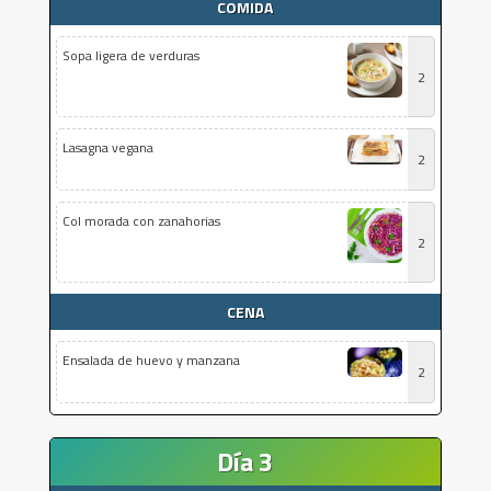
COMIDA
Sopa ligera de verduras
2
Lasagna vegana
2
Col morada con zanahorias
2
CENA
Ensalada de huevo y manzana
2
Día 3