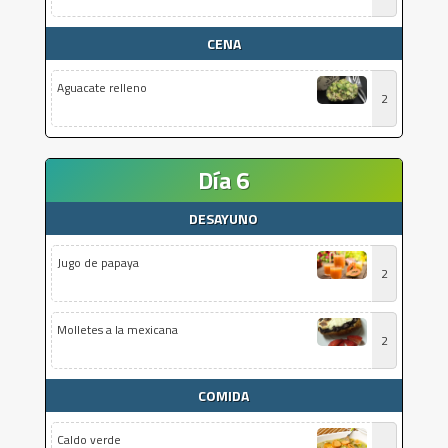
CENA
Aguacate relleno
2
Día 6
DESAYUNO
Jugo de papaya
2
Molletes a la mexicana
2
COMIDA
Caldo verde