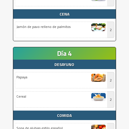
CENA
Jamón de pavo relleno de palmitos
2
Día 4
DESAYUNO
Papaya
2
Cereal
2
COMIDA
Sopa de alubias estilo español