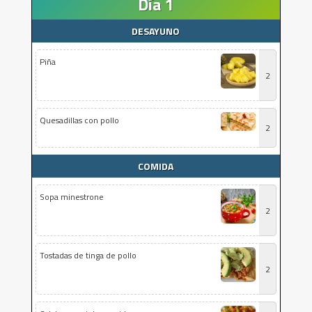
Día 1
DESAYUNO
Piña
2
Quesadillas con pollo
2
COMIDA
Sopa minestrone
2
Tostadas de tinga de pollo
2