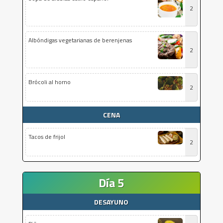
2
Albóndigas vegetarianas de berenjenas
2
Brócoli al horno
2
CENA
Tacos de frijol
2
Día 5
DESAYUNO