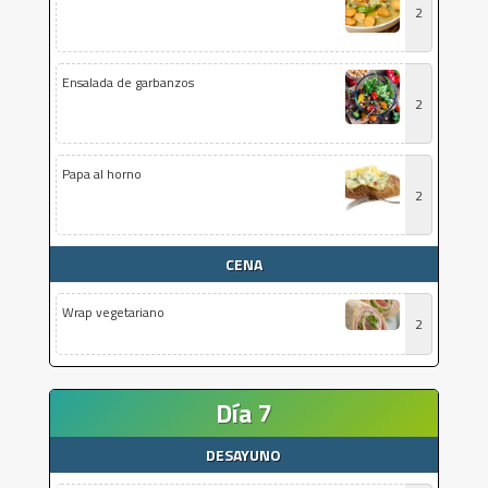
2
Ensalada de garbanzos
2
Papa al horno
2
CENA
Wrap vegetariano
2
Día 7
DESAYUNO