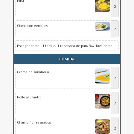
Piña
2
Claras con verduras
2
Escoger cereal: 1 tortilla, 1 rebanada de pan, 3/4 Taza cereal
COMIDA
Crema de zanahoria
2
Pollo al cilantro
2
Champiñones asados
2