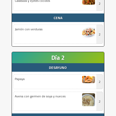
Calabaza y ejotes cocidos
2
CENA
Jamón con verduras
2
Día 2
DESAYUNO
Papaya
2
Avena con germen de soya y nueces
2