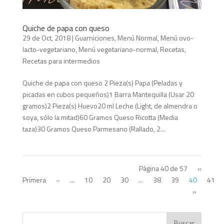
Quiche de papa con queso
29 de Oct, 2018
|
Guarniciones
,
Menú Normal
,
Menú ovo-
lacto-vegetariano
,
Menú vegetariano-normal
,
Recetas
,
Recetas para intermedios
Quiche de papa con queso 2 Pieza(s) Papa (Peladas y
picadas en cubos pequeños)1 Barra Mantequilla (Usar 20
gramos)2 Pieza(s) Huevo20 ml Leche (Light, de almendra o
soya, sólo la mitad)60 Gramos Queso Ricotta (Media
taza)30 Gramos Queso Parmesano (Rallado, 2...
Página 40 de 57
«
Primera
«
...
10
20
30
...
38
39
40
41
»