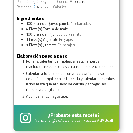
Plato:
Cena, Desayuno
Cocina:
Mexicana
Raciones:
2
Calorías:
Personas
Ingredientes
100
Gramos
Queso panela
4 rebanadas
4
Pieza(s)
Tortilla de maiz
100
Gramos
Frijol
Cocido y refrito
1
Pieza(s)
Aguacate
En gajos
1
Pieza(s)
Jitomate
En rodajas
Elaboración paso a paso
Poner a calentar los frijoles, si están enteros,
machacar hasta hacerlos en una consistencia espesa.
Calentar la tortilla en un comal, colocar el queso,
después el frijol, doblar la tortilla y calentar por ambos
lados hasta que el queso se derrita y agregar las
rebanadas de jitomate.
Acompañar con aguacate.
¿Probaste esta receta?
Menciona
@VidActual
o usa
#RecetasVidActual
!