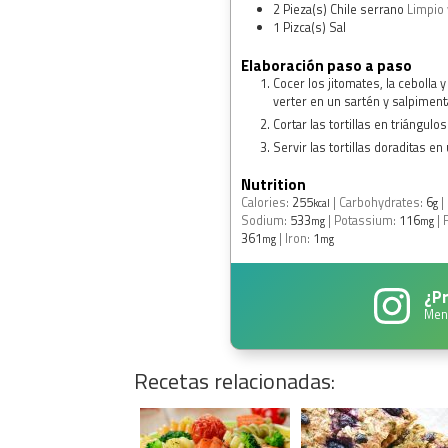
2
Pieza(s)
Chile serrano
Limpio 
1
Pizca(s)
Sal
Elaboración paso a paso
Cocer los jitomates, la cebolla 
verter en un sartén y salpiment
Cortar las tortillas en triángul
Servir las tortillas doraditas en 
Nutrition
Calories:
255
|
Carbohydrates:
6
|
kcal
g
Sodium:
533
|
Potassium:
116
|
mg
mg
361
|
Iron:
1
mg
mg
¿Pr
Men
Recetas relacionadas: