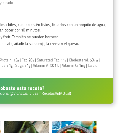
y picado
y los chiles, cuando estén listos, licuarlos con un poquito de agua,
ar, cocer por 10 minutos.
os y freír. También se pueden hornear.
un plato, añadir la salsa roja, la crema y el queso.
Protein:
13
|
Fat:
20
|
Saturated Fat:
11
|
Cholesterol:
53
|
g
g
g
mg
Fiber:
1
|
Sugar:
4
|
Vitamin A:
501
|
Vitamin C:
1
|
Calcium:
g
g
IU
mg
obaste esta receta?
ciona
@VidActual
o usa
#RecetasVidActual
!