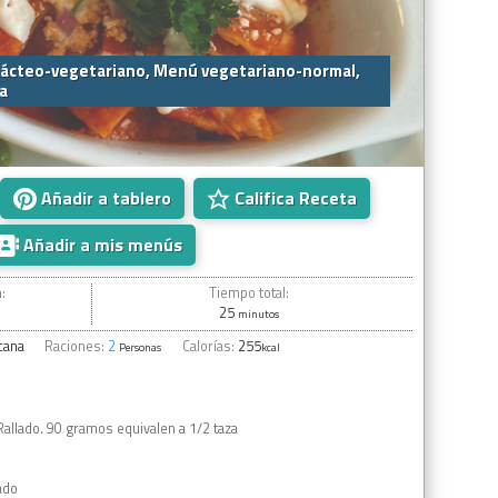
ácteo-vegetariano, Menú vegetariano-normal,
a
Añadir a tablero
Califica Receta
Añadir a mis menús
:
Tiempo total:
25
minutos
cana
Raciones:
2
Calorías:
255
Personas
kcal
Rallado. 90 gramos equivalen a 1/2 taza
ado