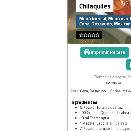
Chilaquiles
Menú Normal, Menú ovo-l
Cena, Desayuno, Mexican
Imprimir Receta
Tiempo de preparación
25
minutos
Plato:
Cena, Desayuno
Cocina:
Mexi
Ingredientes
5
Pieza(s)
Tortillas de maiz
100
Gramos
Queso Chihuahua
70
ml
Crema agria
1
Pieza(s)
Cebolla
1/4 de está
2
Pieza(s)
Jitomate
Limpio y pic