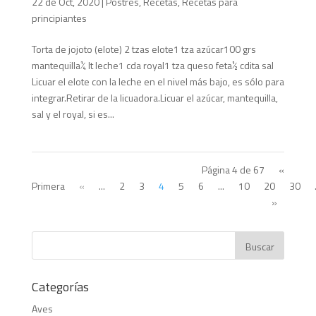
22 de Oct, 2020
|
Postres
,
Recetas
,
Recetas para
principiantes
Torta de jojoto (elote) 2 tzas elote1 tza azúcar100 grs
mantequilla¼ lt leche1 cda royal1 tza queso feta½ cdita sal
Licuar el elote con la leche en el nivel más bajo, es sólo para
integrar.Retirar de la licuadora.Licuar el azúcar, mantequilla,
sal y el royal, si es...
Página 4 de 67
«
Primera
«
...
2
3
4
5
6
...
10
20
30
»
Categorías
Aves