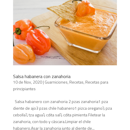
Salsa habanera con zanahoria
10 de Nov, 2020
|
Guarniciones
,
Recetas
,
Recetas para
principiantes
Salsa habanero con zanahoria 2 pzas zanahoria1 pza
diente de ajo3 pzas chile habanero1 pizca oregano½ pza
cebolla¼ tza agua½ cdita sal½ cdita pimienta Filetear la
zanahoria, con todo y cáscara.Limpiar el chile
habanero.Asar la zanahoria junto al diente de...