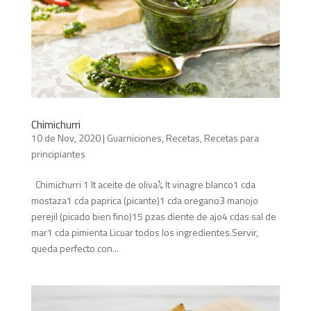
Chimichurri
10 de Nov, 2020
|
Guarniciones
,
Recetas
,
Recetas para
principiantes
Chimichurri 1 lt aceite de oliva¼ lt vinagre blanco1 cda
mostaza1 cda paprica (picante)1 cda oregano3 manojo
perejil (picado bien fino)15 pzas diente de ajo4 cdas sal de
mar1 cda pimienta Licuar todos los ingredientes.Servir,
queda perfecto con...