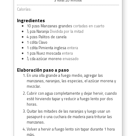
3
20
horas
minutos
Calorías:
Ingredientes
10
pzas
Manzanas grandes
cortadas en cuarto
½
pza
Naranja
Dividida por la mitad
4
pzas
Palitos de canela
1
cdita
Clavo
1
cdita
Pimienta inglesa
entera
1
pza
Nuez moscada
entera
½
cda
azúcar moreno
envasado
Elaboración paso a paso
En una olla grande a fuego medio, agregar las
manzanas, naranjas, las especias, el azúcar morena y
mezclar.
Cubrir con agua completamente y dejar hervir, cuando
esté hirviendo tapar y reducir a fuego lento por dos
horas.
Quitar las mitades de las naranjas y luego usar un
pasapuré o una cuchara de madera para triturar las
manzanas.
Volver a hervir a fuego lento sin tapar durante 1 hora
más.