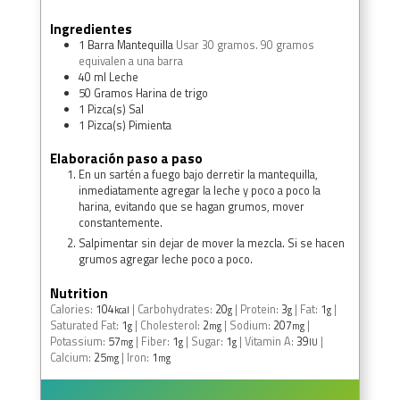
Ingredientes
1
Barra
Mantequilla
Usar 30 gramos. 90 gramos
equivalen a una barra
40
ml
Leche
50
Gramos
Harina de trigo
1
Pizca(s)
Sal
1
Pizca(s)
Pimienta
Elaboración paso a paso
En un sartén a fuego bajo derretir la mantequilla,
inmediatamente agregar la leche y poco a poco la
harina, evitando que se hagan grumos, mover
constantemente.
Salpimentar sin dejar de mover la mezcla. Si se hacen
grumos agregar leche poco a poco.
Nutrition
Calories:
104
|
Carbohydrates:
20
|
Protein:
3
|
Fat:
1
|
kcal
g
g
g
Saturated Fat:
1
|
Cholesterol:
2
|
Sodium:
207
|
g
mg
mg
Potassium:
57
|
Fiber:
1
|
Sugar:
1
|
Vitamin A:
39
|
mg
g
g
IU
Calcium:
25
|
Iron:
1
mg
mg