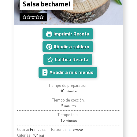
Salsa bechamel
Imprimir Receta
Añadir a tablero
Califica Receta
Añadir a mis menús
Tiempo de preparación:
10
minutos
Tiempo de cocción:
5
minutos
Tiempo total:
15
minutos
Cocina:
Francesa
Raciones:
2
Personas
Calorías:
104
kcal