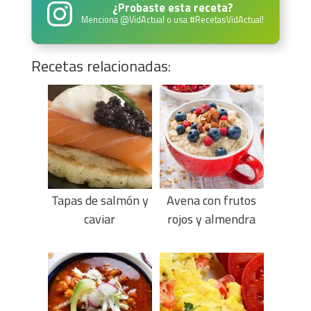
¿Probaste esta receta?
Menciona
@VidActual
o usa
#RecetasVidActual
!
Recetas relacionadas:
Tapas de salmón y
Avena con frutos
caviar
rojos y almendra