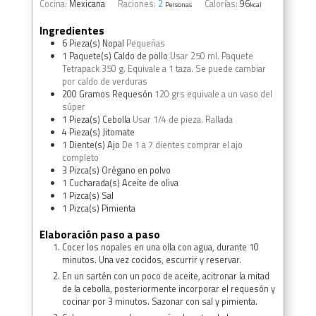
Cocina:
Mexicana
Raciones:
2
Calorías:
96
Personas
kcal
Ingredientes
6
Pieza(s)
Nopal
Pequeñas
1
Paquete(s)
Caldo de pollo
Usar 250 ml. Paquete
Tetrapack 350 g. Equivale a 1 taza. Se puede cambiar
por caldo de verduras
200
Gramos
Requesón
120 grs equivale a un vaso del
súper
1
Pieza(s)
Cebolla
Usar 1/4 de pieza. Rallada
4
Pieza(s)
Jitomate
1
Diente(s)
Ajo
De 1 a 7 dientes comprar el ajo
completo
3
Pizca(s)
Orégano en polvo
1
Cucharada(s)
Aceite de oliva
1
Pizca(s)
Sal
1
Pizca(s)
Pimienta
Elaboración paso a paso
Cocer los nopales en una olla con agua, durante 10
minutos. Una vez cocidos, escurrir y reservar.
En un sartén con un poco de aceite, acitronar la mitad
de la cebolla, posteriormente incorporar el requesón y
cocinar por 3 minutos. Sazonar con sal y pimienta.