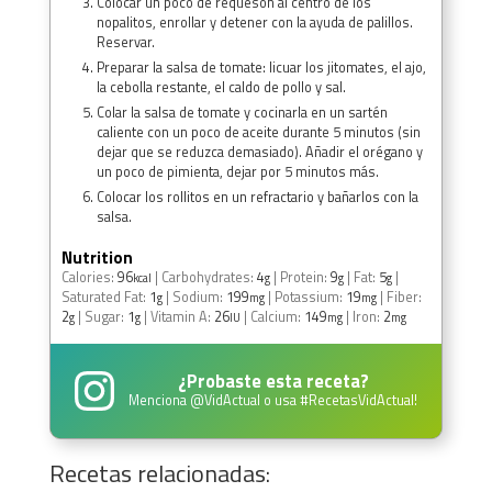
Colocar un poco de requesón al centro de los
nopalitos, enrollar y detener con la ayuda de palillos.
Reservar.
Preparar la salsa de tomate: licuar los jitomates, el ajo,
la cebolla restante, el caldo de pollo y sal.
Colar la salsa de tomate y cocinarla en un sartén
caliente con un poco de aceite durante 5 minutos (sin
dejar que se reduzca demasiado). Añadir el orégano y
un poco de pimienta, dejar por 5 minutos más.
Colocar los rollitos en un refractario y bañarlos con la
salsa.
Nutrition
Calories:
96
|
Carbohydrates:
4
|
Protein:
9
|
Fat:
5
|
kcal
g
g
g
Saturated Fat:
1
|
Sodium:
199
|
Potassium:
19
|
Fiber:
g
mg
mg
2
|
Sugar:
1
|
Vitamin A:
26
|
Calcium:
149
|
Iron:
2
g
g
IU
mg
mg
¿Probaste esta receta?
Menciona
@VidActual
o usa
#RecetasVidActual
!
Recetas relacionadas: