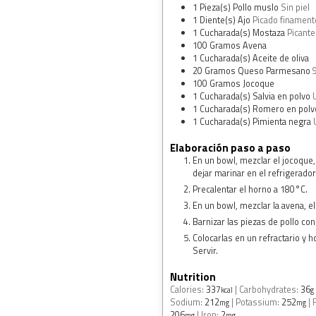
1
Pieza(s)
Pollo muslo
Sin piel
1
Diente(s)
Ajo
Picado finament
1
Cucharada(s)
Mostaza
Picante
100
Gramos
Avena
1
Cucharada(s)
Aceite de oliva
20
Gramos
Queso Parmesano
100
Gramos
Jocoque
1
Cucharada(s)
Salvia en polvo
1
Cucharada(s)
Romero en polv
1
Cucharada(s)
Pimienta negra
Elaboración paso a paso
En un bowl, mezclar el jocoque, 
dejar marinar en el refrigerado
Precalentar el horno a 180°C.
En un bowl, mezclar la avena, el
Barnizar las piezas de pollo con
Colocarlas en un refractario y h
Servir.
Nutrition
Calories:
337
|
Carbohydrates:
36
kcal
g
Sodium:
212
|
Potassium:
252
|
mg
mg
206
|
Iron:
2
mg
mg