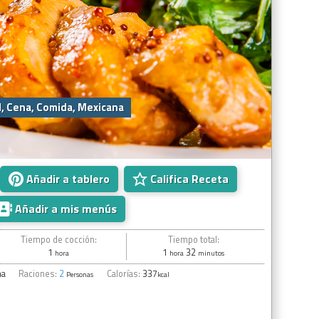
, Cena, Comida, Mexicana
Añadir a tablero
Califica Receta
Añadir a mis menús
Tiempo de cocción:
Tiempo total:
1
1
32
hora
hora
minutos
na
Raciones:
2
Calorías:
337
Personas
kcal