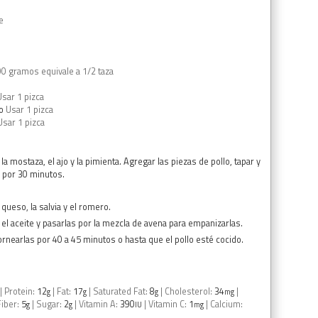
e
90 gramos equivale a 1/2 taza
Usar 1 pizca
o
Usar 1 pizca
Usar 1 pizca
la mostaza, el ajo y la pimienta. Agregar las piezas de pollo, tapar y
r por 30 minutos.
 queso, la salvia y el romero.
 el aceite y pasarlas por la mezcla de avena para empanizarlas.
ornearlas por 40 a 45 minutos o hasta que el pollo esté cocido.
|
Protein:
12
|
Fat:
17
|
Saturated Fat:
8
|
Cholesterol:
34
|
g
g
g
mg
Fiber:
5
|
Sugar:
2
|
Vitamin A:
390
|
Vitamin C:
1
|
Calcium:
g
g
IU
mg