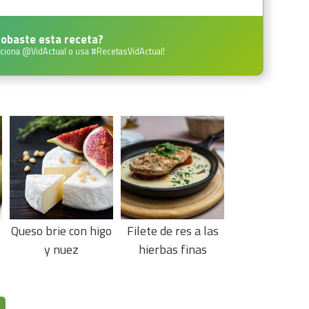
obaste esta receta?
ciona
@VidActual
o usa
#RecetasVidActual
!
Queso brie con higo
Filete de res a las
y nuez
hierbas finas