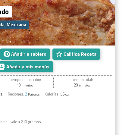
ado
da, Mexicana
Añadir a tablero
Califica Receta
Añadir a mis menús
Tiempo de cocción:
Tiempo total:
10
20
minutos
minutos
na
Raciones:
2
Calorías:
56
Personas
kcal
te equivale a 210 gramos