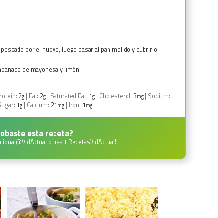
e pescado por el huevo, luego pasar al pan molido y cubrirlo
ompañado de mayonesa y limón.
rotein:
2
|
Fat:
2
|
Saturated Fat:
1
|
Cholesterol:
3
|
Sodium:
g
g
g
mg
Sugar:
1
|
Calcium:
21
|
Iron:
1
g
mg
mg
obaste esta receta?
ciona
@VidActual
o usa
#RecetasVidActual
!