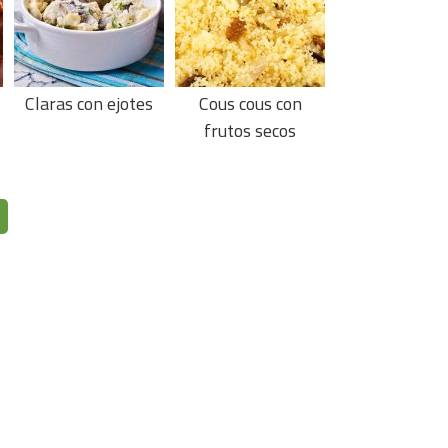
Claras con ejotes
Cous cous con
frutos secos