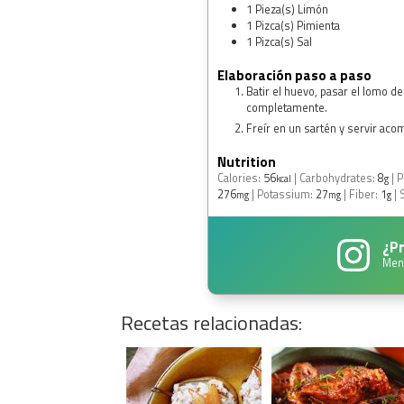
1
Pieza(s)
Limón
1
Pizca(s)
Pimienta
1
Pizca(s)
Sal
Elaboración paso a paso
Batir el huevo, pasar el lomo d
completamente.
Freír en un sartén y servir ac
Nutrition
Calories:
56
|
Carbohydrates:
8
|
P
kcal
g
276
|
Potassium:
27
|
Fiber:
1
|
mg
mg
g
¿Pr
Men
Recetas relacionadas: