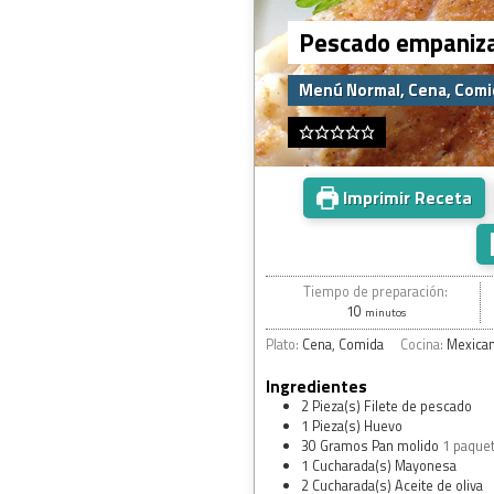
Pescado empaniz
Menú Normal, Cena, Comi
Imprimir Receta
Tiempo de preparación:
10
minutos
Plato:
Cena, Comida
Cocina:
Mexica
Ingredientes
2
Pieza(s)
Filete de pescado
1
Pieza(s)
Huevo
30
Gramos
Pan molido
1 paque
1
Cucharada(s)
Mayonesa
2
Cucharada(s)
Aceite de oliva