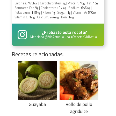
Calories:
185
|
Carbohydrates:
2
|
Protein:
10
|
Fat:
15
|
kcal
g
g
g
Saturated Fat:
9
|
Cholesterol:
37
|
Sodium:
656
|
g
mg
mg
Potassium:
115
|
Fiber:
1
|
Sugar:
1
|
Vitamin A:
510
|
mg
g
g
IU
Vitamin C:
1
|
Calcium:
244
|
Iron:
1
mg
mg
mg
¿Probaste esta receta?
Menciona
@VidActual
o usa
#RecetasVidActual
!
Recetas relacionadas:
Guayaba
Rollo de pollo
agridulce