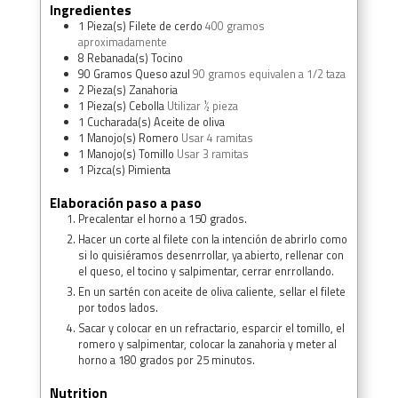
Ingredientes
1
Pieza(s)
Filete de cerdo
400 gramos
aproximadamente
8
Rebanada(s)
Tocino
90
Gramos
Queso azul
90 gramos equivalen a 1/2 taza
2
Pieza(s)
Zanahoria
1
Pieza(s)
Cebolla
Utilizar ½ pieza
1
Cucharada(s)
Aceite de oliva
1
Manojo(s)
Romero
Usar 4 ramitas
1
Manojo(s)
Tomillo
Usar 3 ramitas
1
Pizca(s)
Pimienta
Elaboración paso a paso
Precalentar el horno a 150 grados.
Hacer un corte al filete con la intención de abrirlo como
si lo quisiéramos desenrrollar, ya abierto, rellenar con
el queso, el tocino y salpimentar, cerrar enrrollando.
En un sartén con aceite de oliva caliente, sellar el filete
por todos lados.
Sacar y colocar en un refractario, esparcir el tomillo, el
romero y salpimentar, colocar la zanahoria y meter al
horno a 180 grados por 25 minutos.
Nutrition