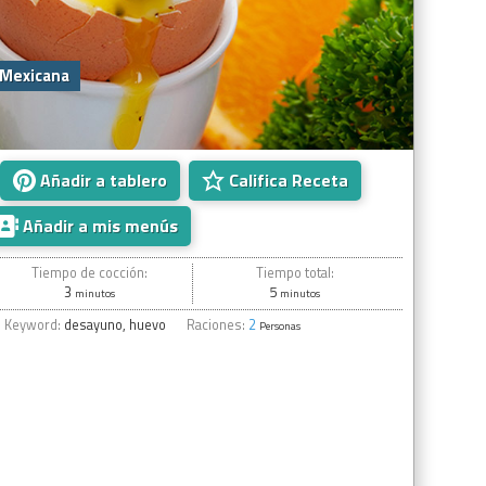
 Mexicana
Añadir a tablero
Califica Receta
Añadir a mis menús
Tiempo de cocción:
Tiempo total:
3
5
minutos
minutos
Keyword:
desayuno, huevo
Raciones:
2
Personas