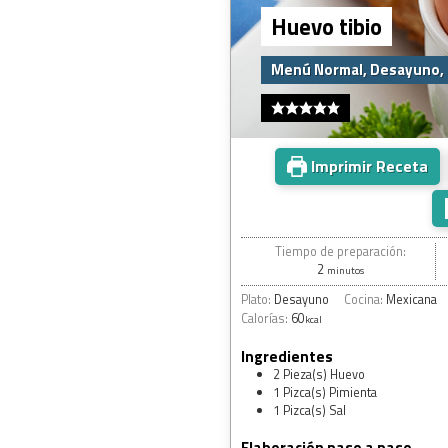
Huevo tibio
Menú Normal, Desayuno,
Imprimir Receta
Tiempo de preparación:
2
minutos
Plato:
Desayuno
Cocina:
Mexicana
Calorías:
60
kcal
Ingredientes
2
Pieza(s)
Huevo
1
Pizca(s)
Pimienta
1
Pizca(s)
Sal
Elaboración paso a paso