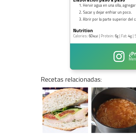
Hervir agua en una olla, agregar
Sacar y dejar enfriar un poco.
Abrir por la parte superior del 
Nutrition
Calories:
60
|
Protein:
6
|
Fat:
4
|
kcal
g
g
¿Pr
Men
Recetas relacionadas: