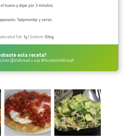
 el huevo y dejar por 3 minutos.
caparazón. Salpimentar y servir.
Saturated Fat:
1
|
Sodium:
65
g
mg
obaste esta receta?
ciona
@VidActual
o usa
#RecetasVidActual
!