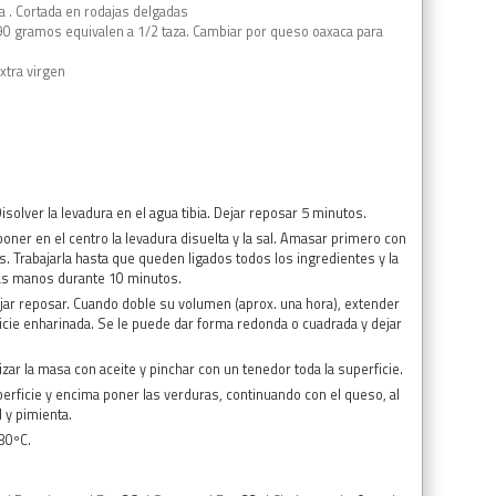
a . Cortada en rodajas delgadas
90 gramos equivalen a 1/2 taza. Cambiar por queso oaxaca para
.
xtra virgen
isolver la levadura en el agua tibia. Dejar reposar 5 minutos.
poner en el centro la levadura disuelta y la sal. Amasar primero con
. Trabajarla hasta que queden ligados todos los ingredientes y la
las manos durante 10 minutos.
ejar reposar. Cuando doble su volumen (aprox. una hora), extender
icie enharinada. Se le puede dar forma redonda o cuadrada y dejar
zar la masa con aceite y pinchar con un tenedor toda la superficie.
uperficie y encima poner las verduras, continuando con el queso, al
l y pimienta.
80ºC.