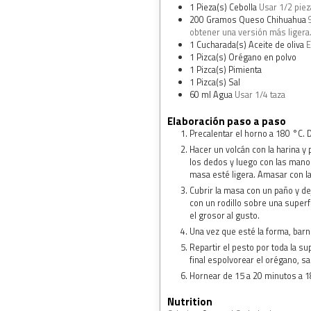
1
Pieza(s)
Cebolla
Usar 1/2 piez
200
Gramos
Queso Chihuahua
obtener una versión más ligera
1
Cucharada(s)
Aceite de oliva
E
1
Pizca(s)
Orégano en polvo
1
Pizca(s)
Pimienta
1
Pizca(s)
Sal
60
ml
Agua
Usar 1/4 taza
Elaboración paso a paso
Precalentar el horno a 180 °C. D
Hacer un volcán con la harina y 
los dedos y luego con las manos
masa esté ligera. Amasar con 
Cubrir la masa con un paño y d
con un rodillo sobre una superf
el grosor al gusto.
Una vez que esté la forma, barni
Repartir el pesto por toda la s
final espolvorear el orégano, sa
Hornear de 15 a 20 minutos a 1
Nutrition