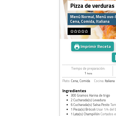
Pizza de verduras
Menú Normal, Menú ovo-l
Cena, Comida, Italiana
Imprimir Receta
Tiempo de preparación:
1
hora
Plato:
Cena, Comida
Cocina:
Italiana
Ingredientes
300
Gramos
Harina de trigo
2
Cucharada(s)
Levadura
6
Cucharada(s)
Salsa Pesto
Tam
1
Pieza(s)
Brócoli
Usar 1/4 del b
1
Lata(s)
Champiñón
Cortados e