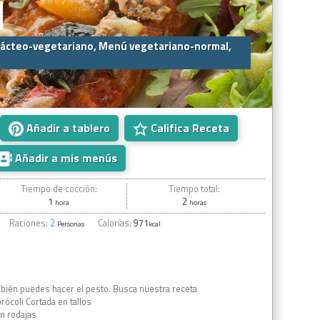
ácteo-vegetariano, Menú vegetariano-normal,
Añadir a tablero
Califica Receta
Añadir a mis menús
Tiempo de cocción:
Tiempo total:
1
2
hora
horas
Raciones:
2
Calorías:
971
Personas
kcal
bién puedes hacer el pesto. Busca nuestra receta
rócoli Cortada en tallos
n rodajas