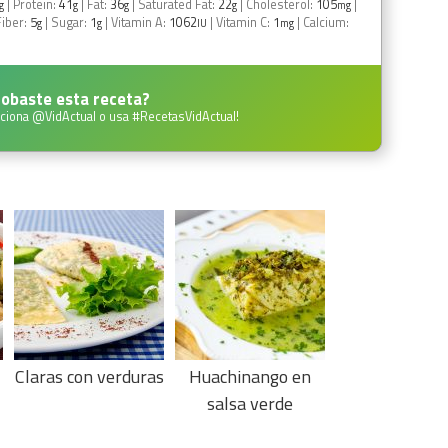
|
Protein:
41
|
Fat:
36
|
Saturated Fat:
22
|
Cholesterol:
105
|
g
g
g
g
mg
Fiber:
5
|
Sugar:
1
|
Vitamin A:
1062
|
Vitamin C:
1
|
Calcium:
g
g
IU
mg
obaste esta receta?
ciona
@VidActual
o usa
#RecetasVidActual
!
s
Claras con verduras
Huachinango en
salsa verde