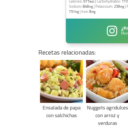
Calories:
971
|
Carbohydrates:
117
kcal
Sodium:
848
|
Potassium:
259
|
mg
mg
751
|
Iron:
8
mg
mg
¿Pr
Men
Recetas relacionadas:
Ensalada de papa
Nuggets agridulce
con salchichas
con arroz y
verduras