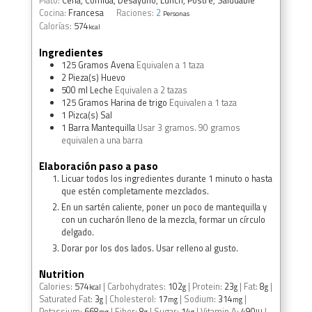
Plato:
Cena, Comida, Desayuno, Lunch, Postre, Saludable
Cocina:
Francesa
Raciones:
2
Personas
Calorías:
574
kcal
Ingredientes
125
Gramos
Avena
Equivalen a 1 taza
2
Pieza(s)
Huevo
500
ml
Leche
Equivalen a 2 tazas
125
Gramos
Harina de trigo
Equivalen a 1 taza
1
Pizca(s)
Sal
1
Barra
Mantequilla
Usar 3 gramos. 90 gramos
equivalen a una barra
Elaboración paso a paso
Licuar todos los ingredientes durante 1 minuto o hasta
que estén completamente mezclados.
En un sartén caliente, poner un poco de mantequilla y
con un cucharón lleno de la mezcla, formar un círculo
delgado.
Dorar por los dos lados. Usar relleno al gusto.
Nutrition
Calories:
574
|
Carbohydrates:
102
|
Protein:
23
|
Fat:
8
|
kcal
g
g
g
Saturated Fat:
3
|
Cholesterol:
17
|
Sodium:
314
|
g
mg
mg
Potassium:
668
|
Fiber:
8
|
Sugar:
14
|
Vitamin A:
490
|