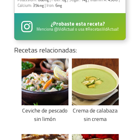
mg
g
g
IU
Calcium:
354
|
Iron:
6
mg
mg
¿Probaste esta receta?
Menciona
@VidActual
o usa
#RecetasVidActual
!
Recetas relacionadas:
Ceviche de pescado
Crema de calabaza
sin limón
sin crema