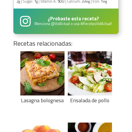
2
|
Sugar:
1
|
Vitamin A:
50
|
Calcium:
33
|
Iron:
1
g
g
IU
mg
mg
¿Probaste esta receta?
Menciona
@VidActual
o usa
#RecetasVidActual
!
Recetas relacionadas:
Lasagna bolognesa
Ensalada de pollo