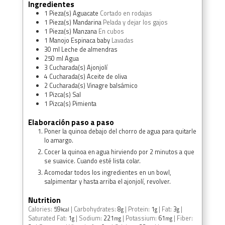
Ingredientes
1
Pieza(s)
Aguacate
Cortado en rodajas
1
Pieza(s)
Mandarina
Pelada y dejar los gajos
1
Pieza(s)
Manzana
En cubos
1
Manojo
Espinaca baby
Lavadas
30
ml
Leche de almendras
250
ml
Agua
3
Cucharada(s)
Ajonjolí
4
Cucharada(s)
Aceite de oliva
2
Cucharada(s)
Vinagre balsámico
1
Pizca(s)
Sal
1
Pizca(s)
Pimienta
Elaboración paso a paso
Poner la quinoa debajo del chorro de agua para quitarle
lo amargo.
Cocer la quinoa en agua hirviendo por 2 minutos a que
se suavice. Cuando esté lista colar.
Acomodar todos los ingredientes en un bowl,
salpimentar y hasta arriba el ajonjolí, revolver.
Nutrition
Calories:
59
|
Carbohydrates:
8
|
Protein:
1
|
Fat:
3
|
kcal
g
g
g
Saturated Fat:
1
|
Sodium:
221
|
Potassium:
61
|
Fiber:
g
mg
mg