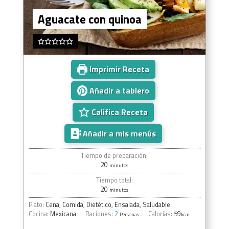
Aguacate con quinoa
Imprimir Receta
Añadir a tablero
Califica Receta
Añadir a mis menús
Tiempo de preparación:
20
minutos
Tiempo total:
20
minutos
Plato:
Cena, Comida, Dietético, Ensalada, Saludable
Cocina:
Mexicana
Raciones:
2
Calorías:
59
Personas
kcal