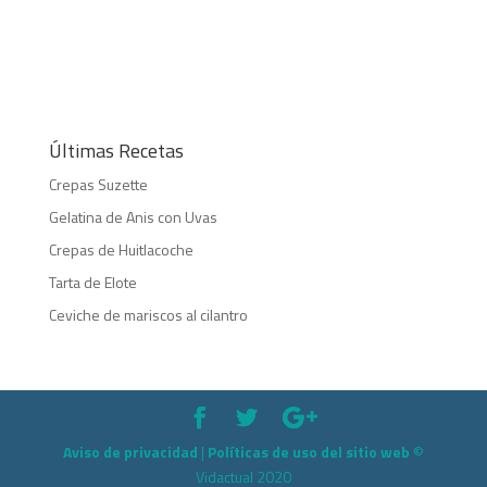
Últimas Recetas
Crepas Suzette
Gelatina de Anis con Uvas
Crepas de Huitlacoche
Tarta de Elote
Ceviche de mariscos al cilantro
Aviso de privacidad
|
Políticas de uso del sitio web
©
Vidactual 2020