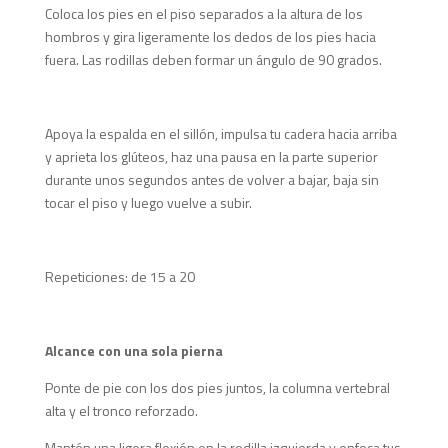
Coloca los pies en el piso separados a la altura de los
hombros y gira ligeramente los dedos de los pies hacia
fuera. Las rodillas deben formar un ángulo de 90 grados.
Apoya la espalda en el sillón, impulsa tu cadera hacia arriba
y aprieta los glúteos, haz una pausa en la parte superior
durante unos segundos antes de volver a bajar, baja sin
tocar el piso y luego vuelve a subir.
Repeticiones: de 15 a 20
Alcance con una sola pierna
Ponte de pie con los dos pies juntos, la columna vertebral
alta y el tronco reforzado.
Mantén una ligera flexión en la rodilla izquierda y enfoca tus