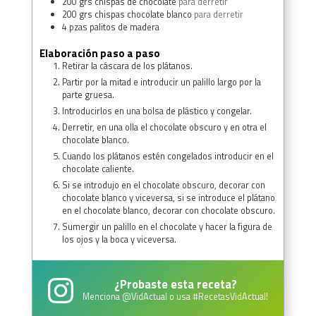
200
grs
chispas de chocolate
para derretir
200
grs
chispas chocolate blanco
para derretir
4
pzas
palitos de madera
Elaboración paso a paso
Retirar la cáscara de los plátanos.
Partir por la mitad e introducir un palillo largo por la
parte gruesa.
Introducirlos en una bolsa de plástico y congelar.
Derretir, en una olla el chocolate obscuro y en otra el
chocolate blanco.
Cuando los plátanos estén congelados introducir en el
chocolate caliente.
Si se introdujo en el chocolate obscuro, decorar con
chocolate blanco y viceversa, si se introduce el plátano
en el chocolate blanco, decorar con chocolate obscuro.
Sumergir un palillo en el chocolate y hacer la figura de
los ojos y la boca y viceversa.
¿Probaste esta receta?
Menciona
@VidActual
o usa
#RecetasVidActual
!