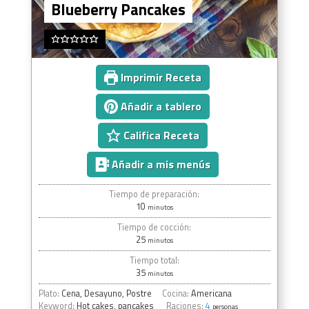
Blueberry Pancakes
Imprimir Receta
Añadir a tablero
Califica Receta
Añadir a mis menús
Tiempo de preparación:
10
minutos
Tiempo de cocción:
25
minutos
Tiempo total:
35
minutos
Plato:
Cena, Desayuno, Postre
Cocina:
Americana
Keyword:
Hot cakes, pancakes
Raciones:
4
personas