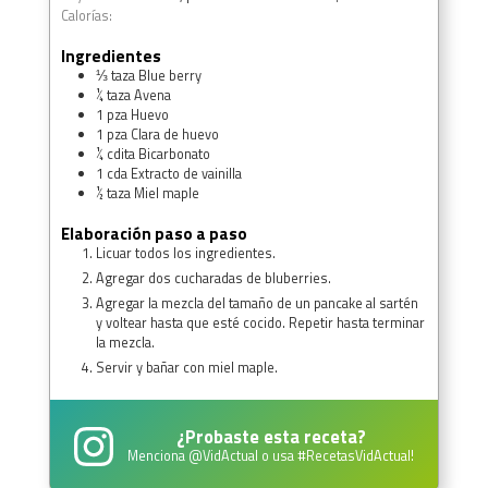
Calorías:
Ingredientes
⅓
taza
Blue berry
¼
taza
Avena
1
pza
Huevo
1
pza
Clara de huevo
¼
cdita
Bicarbonato
1
cda
Extracto de vainilla
½
taza
Miel maple
Elaboración paso a paso
Licuar todos los ingredientes.
Agregar dos cucharadas de bluberries.
Agregar la mezcla del tamaño de un pancake al sartén
y voltear hasta que esté cocido. Repetir hasta terminar
la mezcla.
Servir y bañar con miel maple.
¿Probaste esta receta?
Menciona
@VidActual
o usa
#RecetasVidActual
!